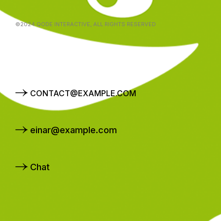
©2024
QODE INTERACTIVE
, ALL RIGHTS RESERVED
CONTACT@EXAMPLE.COM
einar@example.com
Chat