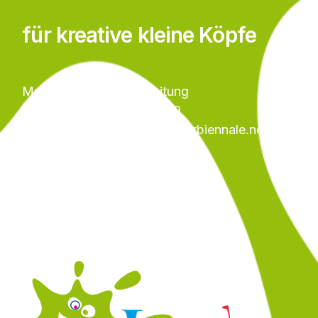
für kreative kleine Köpfe
Margit Bäurle, Projektleitung
Telefon 0157 / 87 60 08 29
E-Mail margit.baeurle@kinderbiennale.net
Kinder-Biennale