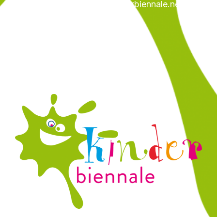
E-Mail margit.baeurle@kinderbiennale.net
Kinder-Biennale