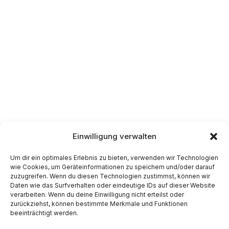
Kontakt
Kinder-Biennale e.V.
Margit Bäurle, Projektleitung
Telefon 0157 / 87 60 08 29
E-Mail :
margit.baeurle@kinderbiennale.net
Einwilligung verwalten
Um dir ein optimales Erlebnis zu bieten, verwenden wir Technologien
Impressum
wie Cookies, um Geräteinformationen zu speichern und/oder darauf
zuzugreifen. Wenn du diesen Technologien zustimmst, können wir
Daten wie das Surfverhalten oder eindeutige IDs auf dieser Website
verarbeiten. Wenn du deine Einwilligung nicht erteilst oder
zurückziehst, können bestimmte Merkmale und Funktionen
Datenschutz
beeinträchtigt werden.